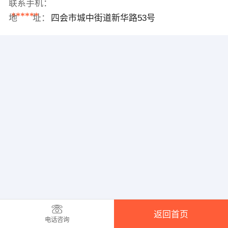
联系手机：
******
地 址：
四会市城中街道新华路53号
返回首页
电话咨询