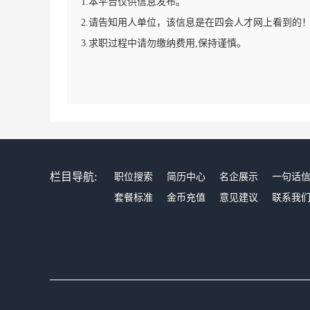
1.本平台仅供信息发布。
2.请告知用人单位，该信息是在四会人才网上看到的
3.求职过程中请勿缴纳费用,保持谨慎。
栏目导航:
职位搜索
简历中心
名企展示
一句话
套餐标准
金币充值
意见建议
联系我