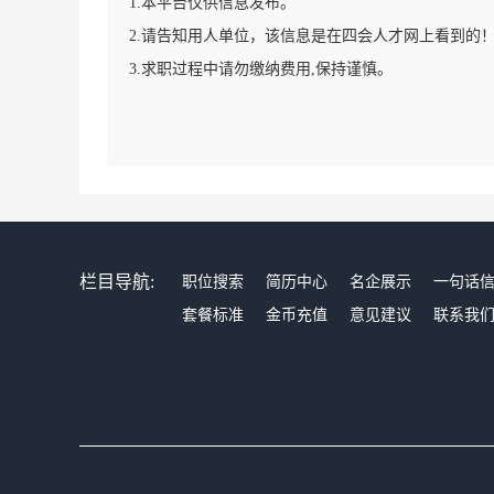
1.本平台仅供信息发布。
2.请告知用人单位，该信息是在四会人才网上看到的
3.求职过程中请勿缴纳费用,保持谨慎。
栏目导航:
职位搜索
简历中心
名企展示
一句话
套餐标准
金币充值
意见建议
联系我