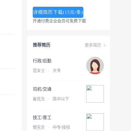
详细简历下载(15元/条)
开通付费企业会员可免费下载
推荐简历
更多简历
行政/后勤
范女士
·
大专
司机/交通
崔先生
·
高中以下
技工/普工
樊先生
·
中专/技校