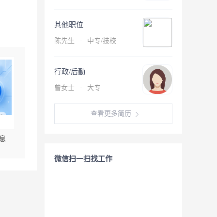
其他职位
陈先生
·
中专/技校
行政/后勤
曾女士
·
大专
查看更多简历
息
微信扫一扫找工作