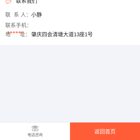
联系我们
联 系 人：
小静
联系手机：
******
地 址：
肇庆四会清塘大道13座1号
返回首页
电话咨询